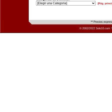
[Pág. princi
** Precios expre
© 2002/2022 Solo10.com