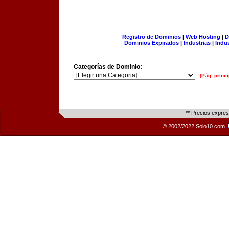
Registro de Dominios
|
Web Hosting
|
D
Dominios Expirados
|
Industrias
|
Indu
Categorías de Dominio:
[Pág. princi
** Precios expre
© 2002/2022 Solo10.com