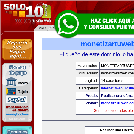
monetizartuwe
El dueño de este dominio lo ha
Mayusculas:
MONETIZARTUWE
Minusculas:
monetizartuweb.co
Longitud:
14 caracteres
Categorias:
Internet
,
Web Hostin
Precio:
Realizar una oferta
Visitar!
monetizartuweb.c
Serán consideradas ofer
Realizar una Oferta