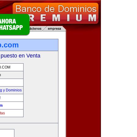
b.com
 puesto en Venta
B.COM
m
g y Dominios
!
om
tas