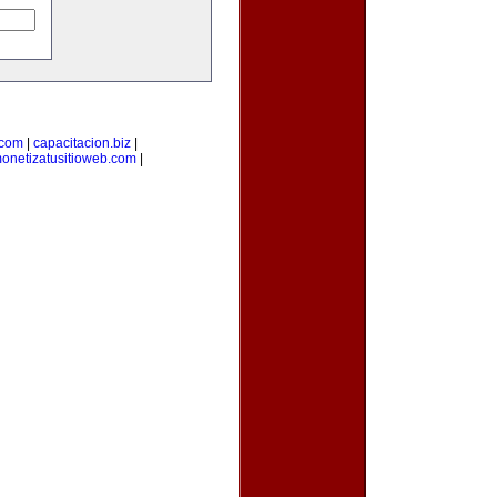
.com
|
capacitacion.biz
|
onetizatusitioweb.com
|