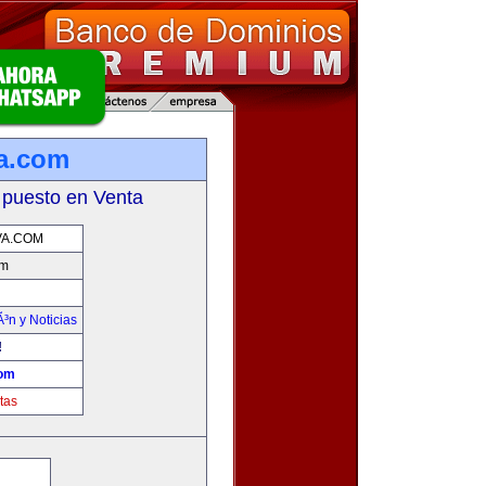
a.com
 puesto en Venta
VA.COM
om
Ã³n y Noticias
!
com
tas