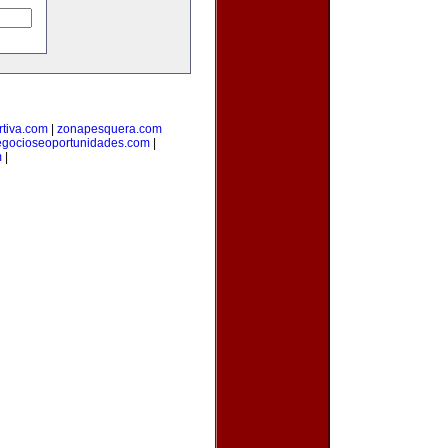
tiva.com
|
zonapesquera.com
egocioseoportunidades.com
|
m
|