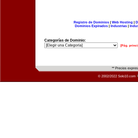
Registro de Dominios
|
Web Hosting
|
D
Dominios Expirados
|
Industrias
|
Indu
Categorías de Dominio:
[Pág. princi
** Precios expre
© 2002/2022 Solo10.com