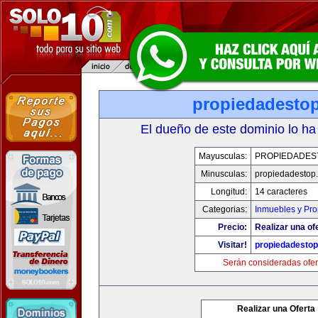
propiedadesto
El dueño de este dominio lo ha
Mayusculas:
PROPIEDADES
Minusculas:
propiedadestop
Longitud:
14 caracteres
Categorias:
Inmuebles y Pr
Precio:
Realizar una of
Visitar!
propiedadesto
Serán consideradas ofer
Realizar una Oferta