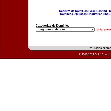
Registro de Dominios
|
Web Hosting
|
D
Dominios Expirados
|
Industrias
|
Indu
Categorías de Dominio:
[Pág. princi
** Precios expre
© 2002/2022 Solo10.com