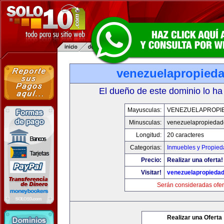
venezuelapropied
El dueño de este dominio lo ha
Mayusculas:
VENEZUELAPROPI
Minusculas:
venezuelapropiedad
Longitud:
20 caracteres
Categorias:
Inmuebles y Propie
Precio:
Realizar una oferta!
Visitar!
venezuelapropieda
Serán consideradas ofer
Realizar una Oferta