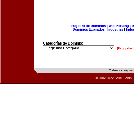
Registro de Dominios
|
Web Hosting
|
D
Dominios Expirados
|
Industrias
|
Indu
Categorías de Dominio:
[Pág. princi
** Precios expre
© 2002/2022 Solo10.com