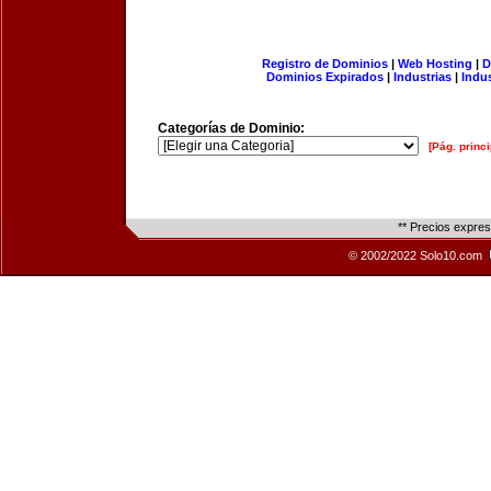
Registro de Dominios
|
Web Hosting
|
D
Dominios Expirados
|
Industrias
|
Indu
Categorías de Dominio:
[Pág. princi
** Precios expre
© 2002/2022 Solo10.com