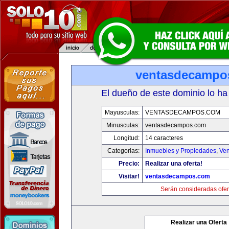
ventasdecampo
El dueño de este dominio lo ha
Mayusculas:
VENTASDECAMPOS.COM
Minusculas:
ventasdecampos.com
Longitud:
14 caracteres
Categorias:
Inmuebles y Propiedades
,
Ven
Precio:
Realizar una oferta!
Visitar!
ventasdecampos.com
Serán consideradas ofer
Realizar una Oferta