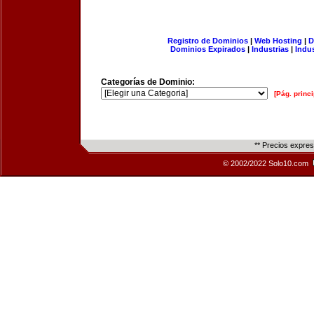
Registro de Dominios
|
Web Hosting
|
D
Dominios Expirados
|
Industrias
|
Indu
Categorías de Dominio:
[Pág. princi
** Precios expre
© 2002/2022 Solo10.com