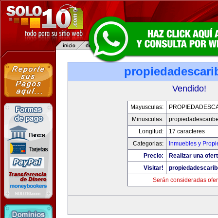
propiedadescari
Vendido!
Mayusculas:
PROPIEDADESCA
Minusculas:
propiedadescarib
Longitud:
17 caracteres
Categorias:
Inmuebles y Prop
Precio:
Realizar una ofert
Visitar!
propiedadescari
Serán consideradas ofer