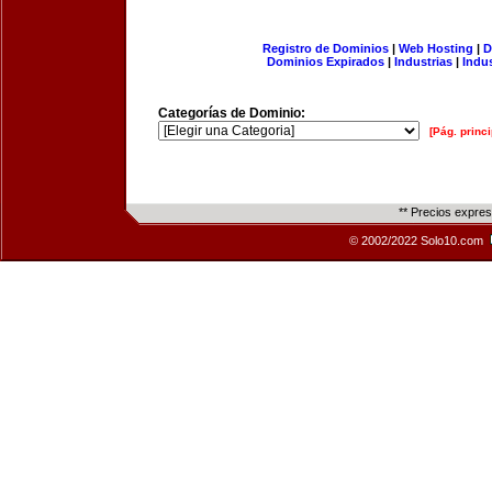
Registro de Dominios
|
Web Hosting
|
D
Dominios Expirados
|
Industrias
|
Indu
Categorías de Dominio:
[Pág. princi
** Precios expre
© 2002/2022 Solo10.com