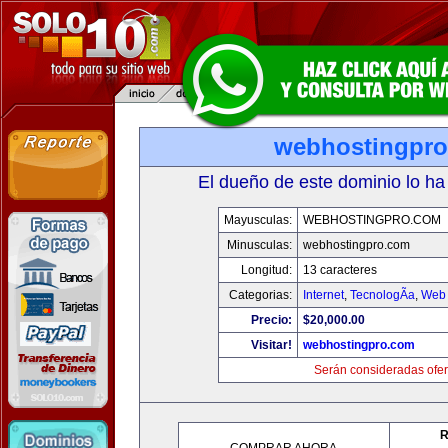
webhostingpr
El dueño de este dominio lo ha
Mayusculas:
WEBHOSTINGPRO.COM
Minusculas:
webhostingpro.com
Longitud:
13 caracteres
Categorias:
Internet
,
TecnologÃ­a
,
Web 
Precio:
$20,000.00
Visitar!
webhostingpro.com
Serán consideradas ofer
R