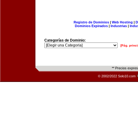
Registro de Dominios
|
Web Hosting
|
D
Dominios Expirados
|
Industrias
|
Indu
Categorías de Dominio:
[Pág. princi
** Precios expre
© 2002/2022 Solo10.com