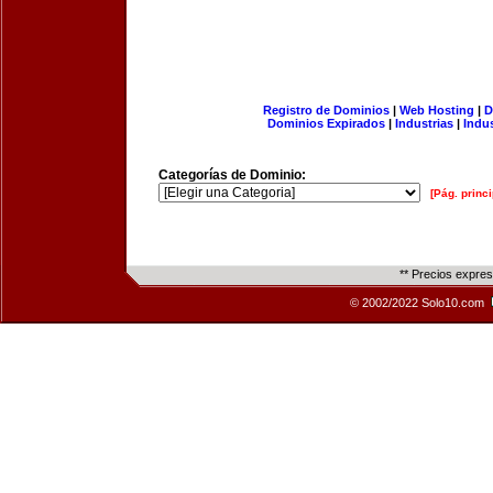
Registro de Dominios
|
Web Hosting
|
D
Dominios Expirados
|
Industrias
|
Indu
Categorías de Dominio:
[Pág. princi
** Precios expre
© 2002/2022 Solo10.com