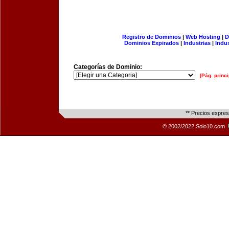
Registro de Dominios
|
Web Hosting
|
D
Dominios Expirados
|
Industrias
|
Indu
Categorías de Dominio:
[Pág. princi
** Precios expre
© 2002/2022 Solo10.com