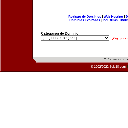
Registro de Dominios
|
Web Hosting
|
D
Dominios Expirados
|
Industrias
|
Indu
Categorías de Dominio:
[Pág. princi
** Precios expre
© 2002/2022 Solo10.com