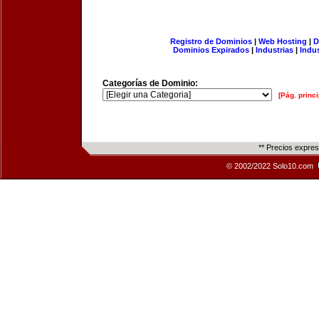
Registro de Dominios
|
Web Hosting
|
D
Dominios Expirados
|
Industrias
|
Indu
Categorías de Dominio:
[Pág. princi
** Precios expre
© 2002/2022 Solo10.com