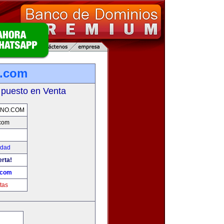
o.com
 puesto en Venta
ANO.COM
.com
edad
erta!
.com
tas