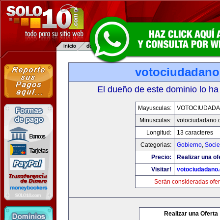
votociudadan
El dueño de este dominio lo ha
Mayusculas:
VOTOCIUDAD
Minusculas:
votociudadano
Longitud:
13 caracteres
Categorias:
Gobierno
,
Soci
Precio:
Realizar una of
Visitar!
votociudadano
Serán consideradas ofer
Realizar una Oferta