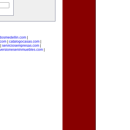
adosmedellin.com
|
.com
|
catalogocasas.com
|
|
serviciosempresas.com
|
versioneseninmuebles.com
|