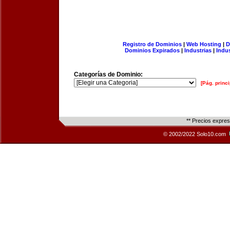
Registro de Dominios
|
Web Hosting
|
D
Dominios Expirados
|
Industrias
|
Indu
Categorías de Dominio:
[Pág. princi
** Precios expre
© 2002/2022 Solo10.com