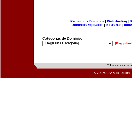
Registro de Dominios
|
Web Hosting
|
D
Dominios Expirados
|
Industrias
|
Indu
Categorías de Dominio:
[Pág. princi
** Precios expre
© 2002/2022 Solo10.com