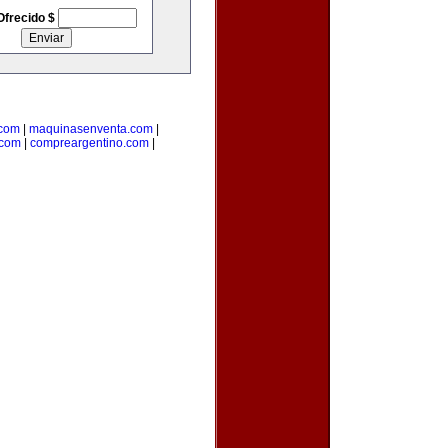
Ofrecido $
.com
|
maquinasenventa.com
|
.com
|
compreargentino.com
|