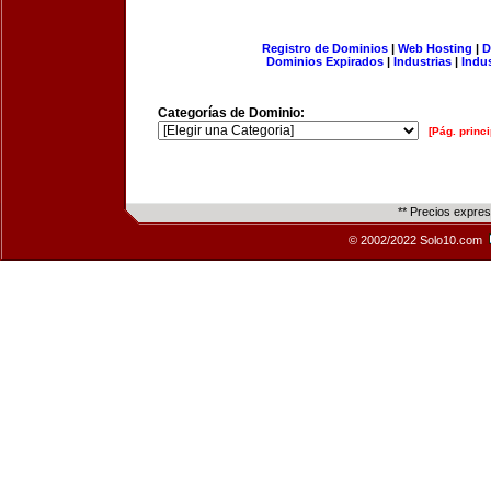
Registro de Dominios
|
Web Hosting
|
D
Dominios Expirados
|
Industrias
|
Indu
Categorías de Dominio:
[Pág. princi
** Precios expre
© 2002/2022 Solo10.com