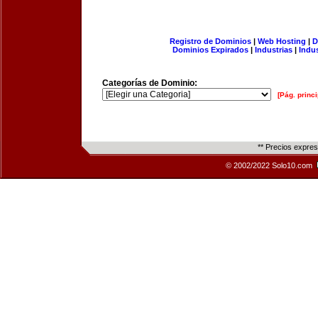
Registro de Dominios
|
Web Hosting
|
D
Dominios Expirados
|
Industrias
|
Indu
Categorías de Dominio:
[Pág. princi
** Precios expre
© 2002/2022 Solo10.com