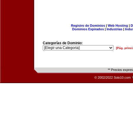
Registro de Dominios
|
Web Hosting
|
D
Dominios Expirados
|
Industrias
|
Indu
Categorías de Dominio:
[Pág. princi
** Precios expre
© 2002/2022 Solo10.com