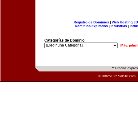
Registro de Dominios
|
Web Hosting
|
D
Dominios Expirados
|
Industrias
|
Indu
Categorías de Dominio:
[Pág. princi
** Precios expre
© 2002/2022 Solo10.com