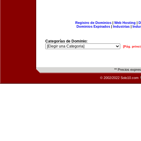
Registro de Dominios
|
Web Hosting
|
D
Dominios Expirados
|
Industrias
|
Indu
Categorías de Dominio:
[Pág. princi
** Precios expre
© 2002/2022 Solo10.com