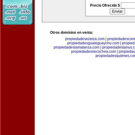
Precio Ofrecido $
Otros dominios en venta:
propiedadesezeiza.com
|
propiedadescom
propiedadesgualeguaychu.com
|
propied
propiedadeslamatanza.com
|
propiedadeslanus.
propiedadesnecochea.com
|
propieda
propiedadesquilmes.c