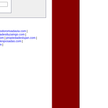
odororivadavia.com
|
adesituzaingo.com
|
com
|
propiedadeslujan.com
|
desposadas.com
|
om
|