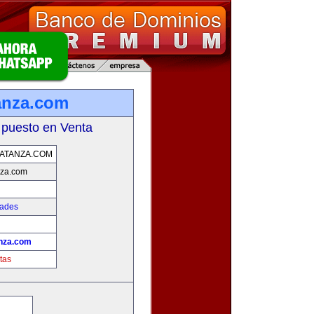
anza.com
 puesto en Venta
ATANZA.COM
nza.com
dades
nza.com
tas