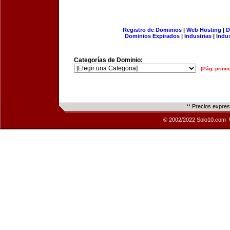
Registro de Dominios
|
Web Hosting
|
D
Dominios Expirados
|
Industrias
|
Indu
Categorías de Dominio:
[Pág. princi
** Precios expre
© 2002/2022 Solo10.com