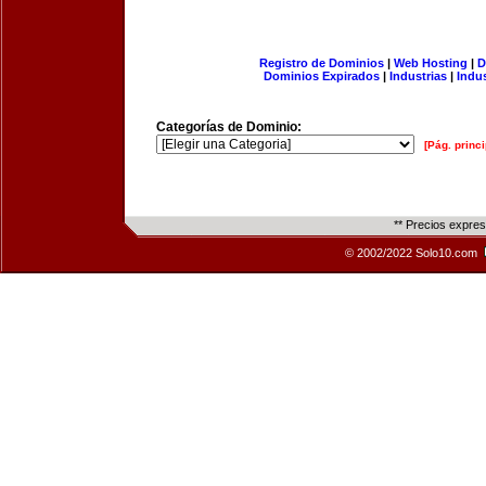
Registro de Dominios
|
Web Hosting
|
D
Dominios Expirados
|
Industrias
|
Indu
Categorías de Dominio:
[Pág. princi
** Precios expre
© 2002/2022 Solo10.com