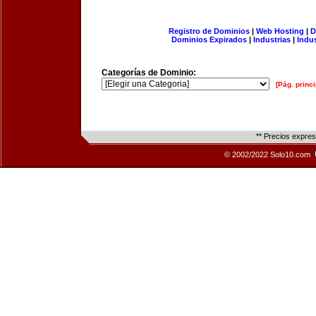
Registro de Dominios
|
Web Hosting
|
D
Dominios Expirados
|
Industrias
|
Indu
Categorías de Dominio:
[Pág. princi
** Precios expre
© 2002/2022 Solo10.com