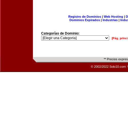
Registro de Dominios
|
Web Hosting
|
D
Dominios Expirados
|
Industrias
|
Indu
Categorías de Dominio:
[Pág. princi
** Precios expre
© 2002/2022 Solo10.com