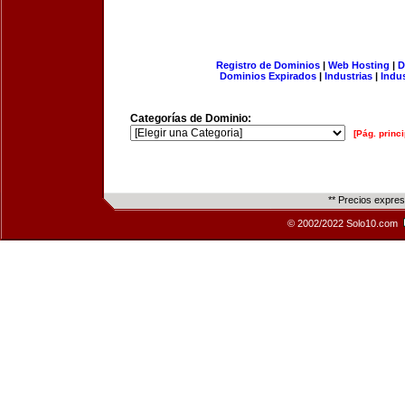
Registro de Dominios
|
Web Hosting
|
D
Dominios Expirados
|
Industrias
|
Indu
Categorías de Dominio:
[Pág. princi
** Precios expre
© 2002/2022 Solo10.com