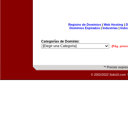
Registro de Dominios
|
Web Hosting
|
D
Dominios Expirados
|
Industrias
|
Indu
Categorías de Dominio:
[Pág. princi
** Precios expre
© 2002/2022 Solo10.com