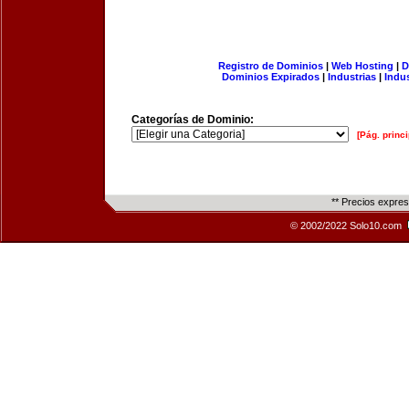
Registro de Dominios
|
Web Hosting
|
D
Dominios Expirados
|
Industrias
|
Indu
Categorías de Dominio:
[Pág. princi
** Precios expre
© 2002/2022 Solo10.com