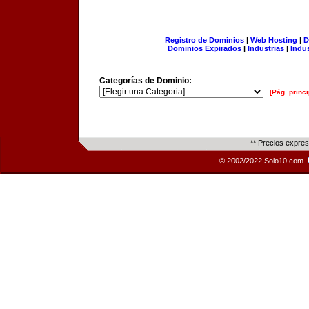
Registro de Dominios
|
Web Hosting
|
D
Dominios Expirados
|
Industrias
|
Indu
Categorías de Dominio:
[Pág. princi
** Precios expre
© 2002/2022 Solo10.com