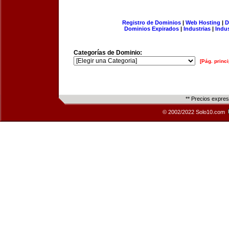
Registro de Dominios
|
Web Hosting
|
D
Dominios Expirados
|
Industrias
|
Indu
Categorías de Dominio:
[Pág. princi
** Precios expre
© 2002/2022 Solo10.com