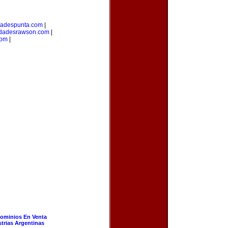
dadespunta.com
|
edadesrawson.com
|
com
|
ominios En Venta
strias Argentinas