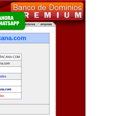
cana.com
TACANA.COM
na.com
ades
ana.com
tas