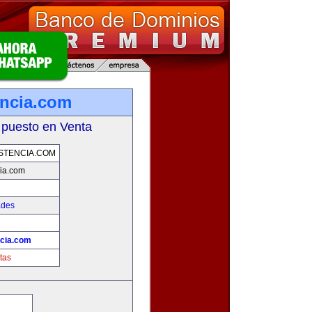
encia.com
 puesto en Venta
STENCIA.COM
ia.com
ades
ncia.com
tas