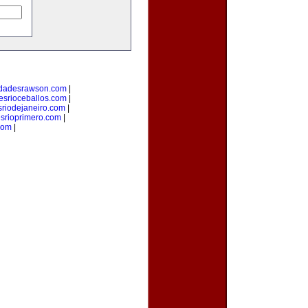
edadesrawson.com
|
esrioceballos.com
|
riodejaneiro.com
|
srioprimero.com
|
com
|