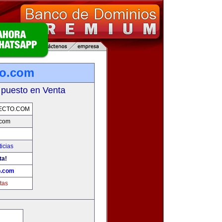
to.com
 puesto en Venta
ECTO.COM
.com
icias
ta!
o.com
tas