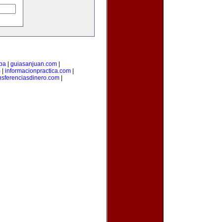
pa
|
guiasanjuan.com
|
m
|
informacionpractica.com
|
nsferenciasdinero.com
|