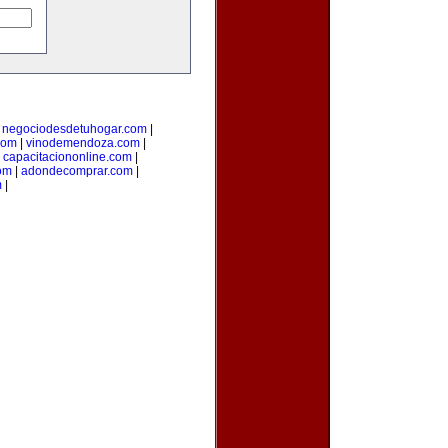
|
negociodesdetuhogar.com
|
com
|
vinodemendoza.com
|
|
capacitaciononline.com
|
om
|
adondecomprar.com
|
m
|