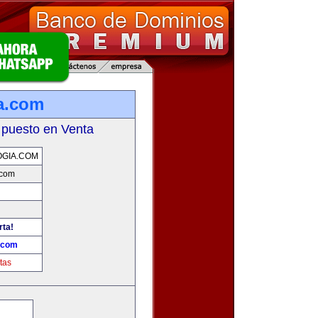
a.com
 puesto en Venta
GIA.COM
.com
rta!
a.com
tas