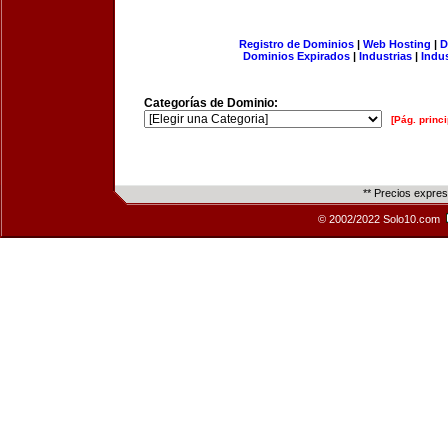
Registro de Dominios
|
Web Hosting
|
D
Dominios Expirados
|
Industrias
|
Indu
Categorías de Dominio:
[Pág. princi
** Precios expre
© 2002/2022 Solo10.com