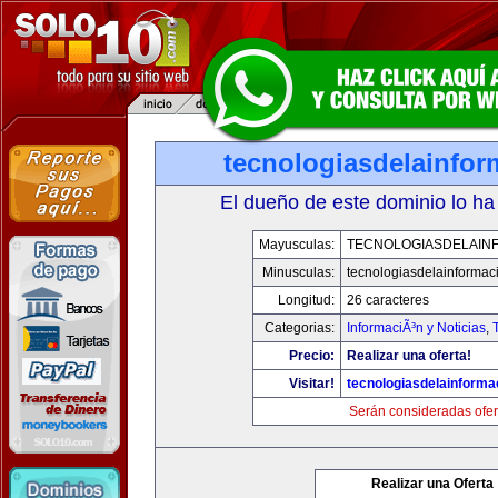
tecnologiasdelainfo
El dueño de este dominio lo ha
Mayusculas:
TECNOLOGIASDELAIN
Minusculas:
tecnologiasdelainformac
Longitud:
26 caracteres
Categorias:
InformaciÃ³n y Noticias
,
Precio:
Realizar una oferta!
Visitar!
tecnologiasdelainforma
Serán consideradas ofer
Realizar una Oferta