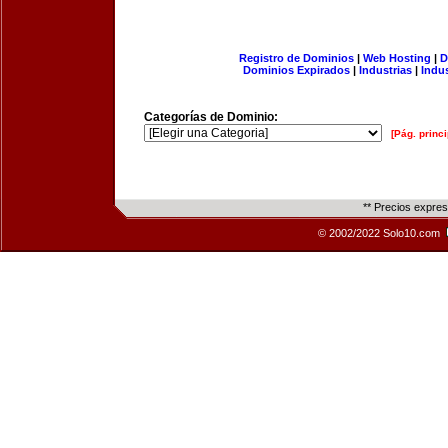
Registro de Dominios
|
Web Hosting
|
D
Dominios Expirados
|
Industrias
|
Indu
Categorías de Dominio:
[Pág. princi
** Precios expre
© 2002/2022 Solo10.com