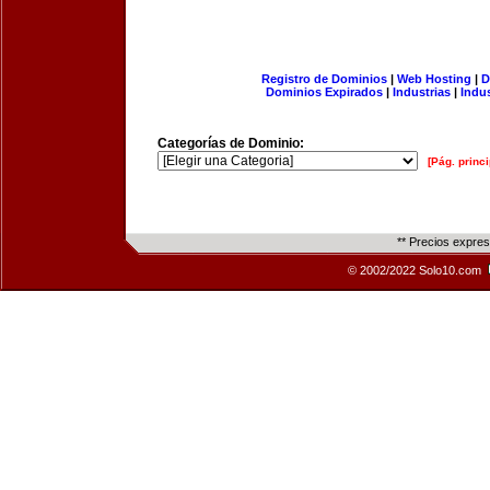
Registro de Dominios
|
Web Hosting
|
D
Dominios Expirados
|
Industrias
|
Indu
Categorías de Dominio:
[Pág. princi
** Precios expre
© 2002/2022 Solo10.com