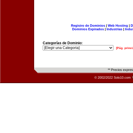
Registro de Dominios
|
Web Hosting
|
D
Dominios Expirados
|
Industrias
|
Indu
Categorías de Dominio:
[Pág. princi
** Precios expre
© 2002/2022 Solo10.com