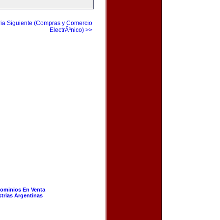
ia Siguiente (Compras y Comercio
ElectrÃ³nico) >>
ominios En Venta
strias Argentinas